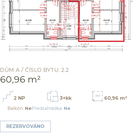
DŮM A / ČÍSLO BYTU: 2.2
60,96 m²
2 NP
3+kk
60,96 m²
Balkón:
Ne
Předzahrádka:
Ne
REZERVOVÁNO