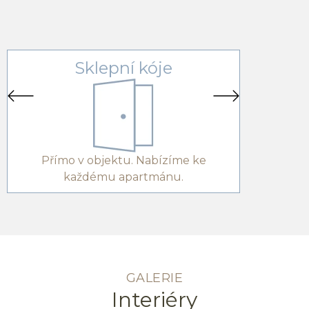
Sklepní kóje
T
Přímo v objektu. Nabízíme ke
Pří
každému apartmánu.
GALERIE
Interiéry